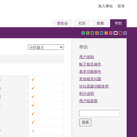
加入驿站
登录
朋友会
社区
搜索
帮助
帮助
g
g
g
b
b
o
p
p
r
v
用户须知
帖子相关操作
基本功能操作
r
r
r
r
l
r
i
u
e
i
其他相关问题
亮
论坛高级功能使用
动
积分说明
割
用户组权限
赏
e
e
a
o
u
a
n
r
d
o
子
子
搜索
户