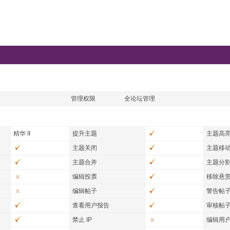
管理权限
全论坛管理
精华 II
提升主题
主题高
主题关闭
主题移
主题合并
主题分
编辑投票
移除悬
编辑帖子
警告帖
查看用户报告
审核帖
禁止 IP
编辑用