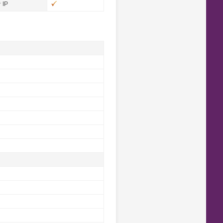
y
e
y
w
e
n
k
p
l
IP
i
n
n
g
l
e
s
e
e
t
h
-