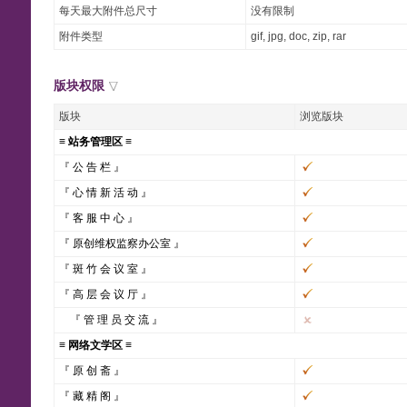
每天最大附件总尺寸
没有限制
附件类型
gif, jpg, doc, zip, rar
版块权限
版块
浏览版块
≡ 站务管理区 ≡
『 公 告 栏 』
『 心 情 新 活 动 』
『 客 服 中 心 』
『 原创维权监察办公室 』
『 斑 竹 会 议 室 』
『 高 层 会 议 厅 』
『 管 理 员 交 流 』
≡ 网络文学区 ≡
『 原 创 斋 』
『 藏 精 阁 』