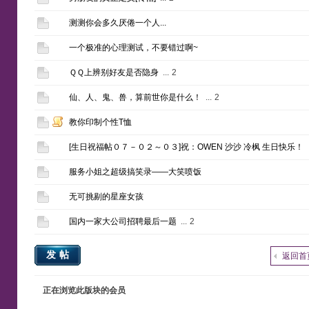
测测你会多久厌倦一个人...
一个极准的心理测试，不要错过啊~
ＱＱ上辨别好友是否隐身
...
2
仙、人、鬼、兽，算前世你是什么！
...
2
教你印制个性T恤
[生日祝福帖０７－０２～０３]祝：OWEN 沙沙 冷枫 生日快乐！
服务小姐之超级搞笑录——大笑喷饭
无可挑剔的星座女孩
国内一家大公司招聘最后一题
...
2
发帖
返回首
正在浏览此版块的会员