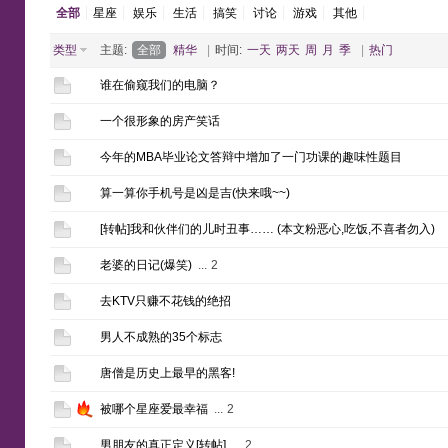
全部
星座
娱乐
生活
搞笑
讨论
游戏
其他
类型
主题:
全部
精华
|
时间:
一天
两天
周
月
季
|
热门
谁在偷窥我们的电脑？
一个很形象的房产笑话
今年的MBA毕业论文答辩中增加了一门功课的趣味性题目
算一算你手机号是凶是吉(快来哦~~)
[转帖]我和伙伴们的儿时丑事…… (本文粉恶心,吃饭,不喜者勿入)
老婆的日记(爆笑)
...
2
去KTV只赚不花钱的绝招
男人不成熟的35个标志
唐僧是历史上最早的黑客!
被哪个星座爱最幸福
...
2
男朋友的真正定义[转帖]
...
2