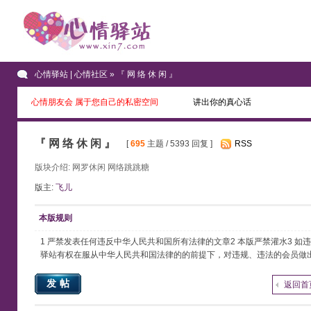
心情驿站 | 心情社区
» 『 网 络 休 闲 』
心情朋友会 属于您自己的私密空间
讲出你的真心话
『 网 络 休 闲 』
[
695
主题 / 5393 回复 ]
RSS
版块介绍: 网罗休闲 网络跳跳糖
版主:
飞儿
本版规则
1 严禁发表任何违反中华人民共和国所有法律的文章2 本版严禁灌水3 
驿站有权在服从中华人民共和国法律的的前提下，对违规、违法的会员做出
发帖
返回首