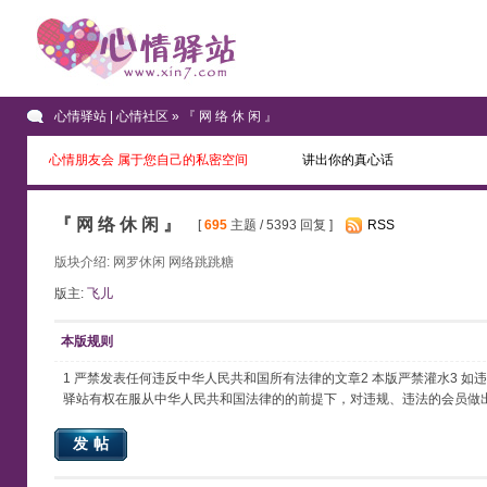
心情驿站 | 心情社区
» 『 网 络 休 闲 』
心情朋友会 属于您自己的私密空间
讲出你的真心话
『 网 络 休 闲 』
[
695
主题 / 5393 回复 ]
RSS
版块介绍: 网罗休闲 网络跳跳糖
版主:
飞儿
本版规则
1 严禁发表任何违反中华人民共和国所有法律的文章2 本版严禁灌水3 
驿站有权在服从中华人民共和国法律的的前提下，对违规、违法的会员做出
发帖