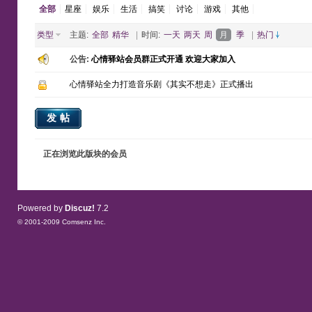
全部
星座
娱乐
生活
搞笑
讨论
游戏
其他
类型
主题:
全部
精华
|
时间:
一天
两天
周
月
季
|
热门
公告:
心情驿站会员群正式开通 欢迎大家加入
心情驿站全力打造音乐剧《其实不想走》正式播出
发帖
正在浏览此版块的会员
Powered by
Discuz!
7.2
© 2001-2009
Comsenz Inc.