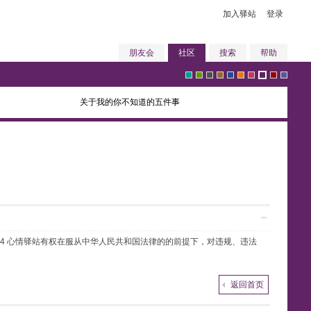
加入驿站
登录
朋友会
社区
搜索
帮助
关于我的你不知道的五件事
g
g
g
b
b
o
p
p
r
v
r
r
r
r
l
r
i
u
e
i
任4 心情驿站有权在服从中华人民共和国法律的的前提下，对违规、违法
e
e
a
o
u
a
n
r
d
o
返回首页