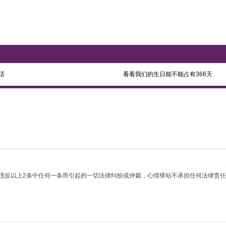
话
看看我们的生日能不能占有366天
 如违反以上2条中任何一条而引起的一切法律纠纷或仲裁，心情驿站不承担任何法律责