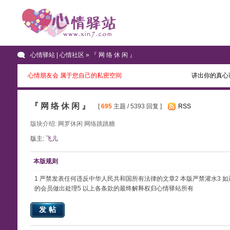
心情驿站 | 心情社区
» 『 网 络 休 闲 』
心情朋友会 属于您自己的私密空间
讲出你的真心
『 网 络 休 闲 』
[
695
主题 / 5393 回复 ]
RSS
版块介绍: 网罗休闲 网络跳跳糖
版主:
飞儿
本版规则
1 严禁发表任何违反中华人民共和国所有法律的文章2 本版严禁灌水3
的会员做出处理5 以上各条款的最终解释权归心情驿站所有
发帖