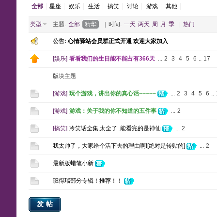
全部
星座
娱乐
生活
搞笑
讨论
游戏
其他
类型
主题:
全部
精华
|
时间:
一天
两天
周
月
季
|
热门
公告:
心情驿站会员群正式开通 欢迎大家加入
[
娱乐
]
看看我们的生日能不能占有366天
...
2
3
4
5
6
..
17
版块主题
[
游戏
]
玩个游戏，讲出你的真心话~~~~~
...
2
3
4
5
6
..
[
游戏
]
游戏：关于我的你不知道的五件事
...
2
[
搞笑
]
冷笑话全集,太全了..能看完的是神仙
...
2
我太帅了，大家给个活下去的理由啊![绝对是转贴的]
...
2
最新版蜡笔小新
班得瑞部分专辑！推荐！！
发帖