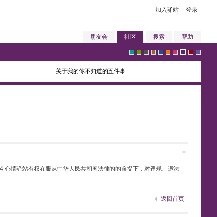
加入驿站
登录
朋友会
社区
搜索
帮助
关于我的你不知道的五件事
g
g
g
b
b
o
p
p
r
v
r
r
r
r
l
r
i
u
e
i
任4 心情驿站有权在服从中华人民共和国法律的的前提下，对违规、违法
e
e
a
o
u
a
n
r
d
o
返回首页