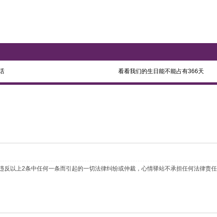
话
看看我们的生日能不能占有366天
 如违反以上2条中任何一条而引起的一切法律纠纷或仲裁，心情驿站不承担任何法律责