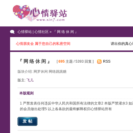
心情驿站 | 心情社区
» 『 网 络 休 闲 』
心情朋友会 属于您自己的私密空间
讲出你的真心
『 网 络 休 闲 』
[
695
主题 / 5393 回复 ]
RSS
版块介绍: 网罗休闲 网络跳跳糖
版主:
飞儿
本版规则
1 严禁发表任何违反中华人民共和国所有法律的文章2 本版严禁灌水3
的会员做出处理5 以上各条款的最终解释权归心情驿站所有
发帖