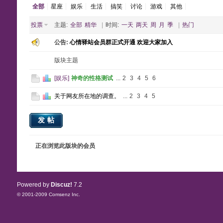
全部
星座
娱乐
生活
搞笑
讨论
游戏
其他
投票
主题:
全部
精华
|
时间:
一天
两天
周
月
季
|
热门
公告:
心情驿站会员群正式开通 欢迎大家加入
版块主题
[
娱乐
]
神奇的性格测试
...
2
3
4
5
6
关于网友所在地的调查。
...
2
3
4
5
发帖
正在浏览此版块的会员
Powered by
Discuz!
7.2
© 2001-2009
Comsenz Inc.