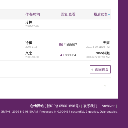
y
e
y
w
e
n
k
p
l
作者/时间
回复
查看
最后发表
冷枫
2004-12-26
i
n
n
g
l
e
冷枫
天涯
59
/
168697
2007-1-16
2011-3-30 11:16 PM
久之
Niao林顺
41
/
88064
2003-10-30
2006-6-22 08:10 AM
s
e
e
t
返回首页
h
心情驿站
(
新ICP备05001896号
)
|
联系我们
|
Archiver
|
GMT+8, 2026-8-6 08:50 AM,
Processed in 0.009434 second(s), 5 queries, Gzip enabled
.
-