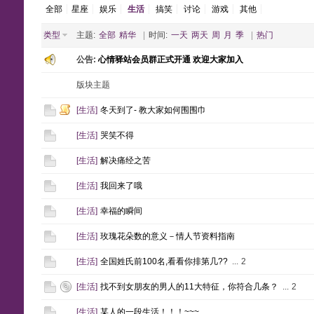
全部
星座
娱乐
生活
搞笑
讨论
游戏
其他
类型
主题:
全部
精华
|
时间:
一天
两天
周
月
季
|
热门
公告:
心情驿站会员群正式开通 欢迎大家加入
版块主题
[
生活
]
冬天到了- 教大家如何围围巾
[
生活
]
哭笑不得
[
生活
]
解决痛经之苦
[
生活
]
我回来了哦
[
生活
]
幸福的瞬间
[
生活
]
玫瑰花朵数的意义－情人节资料指南
[
生活
]
全国姓氏前100名,看看你排第几??
...
2
[
生活
]
找不到女朋友的男人的11大特征，你符合几条？
...
2
[
生活
]
某人的一段生活！！！~~~