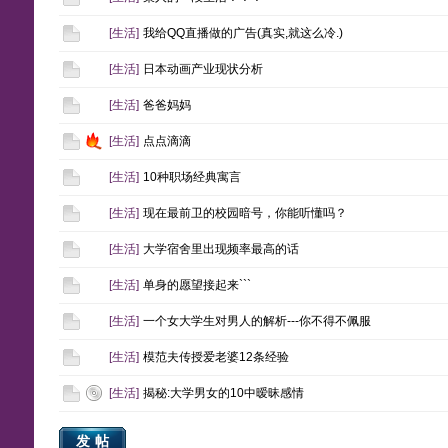
[
生活
]
我给QQ直播做的广告(真实,就这么冷.)
[
生活
]
日本动画产业现状分析
[
生活
]
爸爸妈妈
[
生活
]
点点滴滴
[
生活
]
10种职场经典寓言
[
生活
]
现在最前卫的校园暗号，你能听懂吗？
[
生活
]
大学宿舍里出现频率最高的话
[
生活
]
单身的愿望接起来```
[
生活
]
一个女大学生对男人的解析---你不得不佩服
[
生活
]
模范夫传授爱老婆12条经验
[
生活
]
揭秘:大学男女的10中暧昧感情
发帖