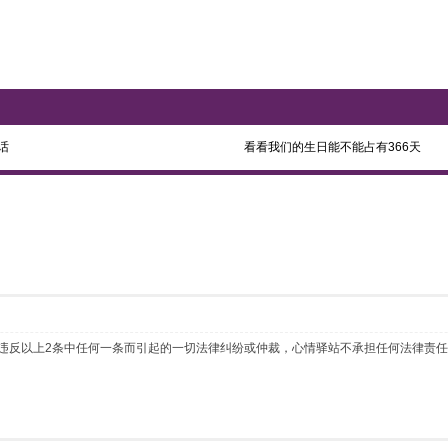
话
看看我们的生日能不能占有366天
 如违反以上2条中任何一条而引起的一切法律纠纷或仲裁，心情驿站不承担任何法律责