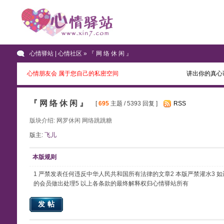
心情驿站 | 心情社区
» 『 网 络 休 闲 』
心情朋友会 属于您自己的私密空间
讲出你的真心
『 网 络 休 闲 』
[
695
主题 / 5393 回复 ]
RSS
版块介绍: 网罗休闲 网络跳跳糖
版主:
飞儿
本版规则
1 严禁发表任何违反中华人民共和国所有法律的文章2 本版严禁灌水3
的会员做出处理5 以上各条款的最终解释权归心情驿站所有
发帖