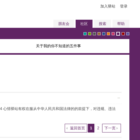
加入驿站
登录
朋友会
社区
搜索
帮助
关于我的你不知道的五件事
g
g
g
b
b
o
p
p
r
v
r
r
r
r
l
r
i
u
e
i
任4 心情驿站有权在服从中华人民共和国法律的的前提下，对违规、违法
e
e
a
o
u
a
n
r
d
o
返回首页
1
2
下一页