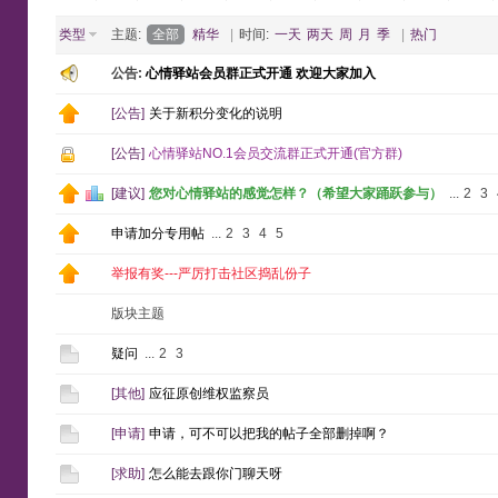
类型
主题:
全部
精华
|
时间:
一天
两天
周
月
季
|
热门
公告:
心情驿站会员群正式开通 欢迎大家加入
[
公告
]
关于新积分变化的说明
[
公告
]
心情驿站NO.1会员交流群正式开通(官方群)
[
建议
]
您对心情驿站的感觉怎样？（希望大家踊跃参与）
...
2
3
申请加分专用帖
...
2
3
4
5
举报有奖---严厉打击社区捣乱份子
版块主题
疑问
...
2
3
[
其他
]
应征原创维权监察员
[
申请
]
申请，可不可以把我的帖子全部删掉啊？
[
求助
]
怎么能去跟你门聊天呀