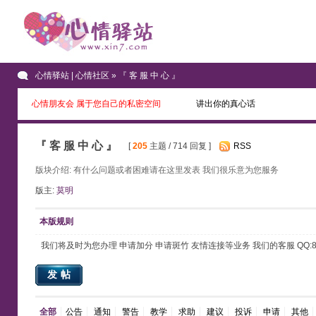
心情驿站 | 心情社区
» 『 客 服 中 心 』
心情朋友会 属于您自己的私密空间
讲出你的真心话
『 客 服 中 心 』
[
205
主题 / 714 回复 ]
RSS
版块介绍: 有什么问题或者困难请在这里发表 我们很乐意为您服务
版主:
莫明
本版规则
我们将及时为您办理 申请加分 申请斑竹 友情连接等业务 我们的客服 QQ:80360866 E
发帖
全部
公告
通知
警告
教学
求助
建议
投诉
申请
其他