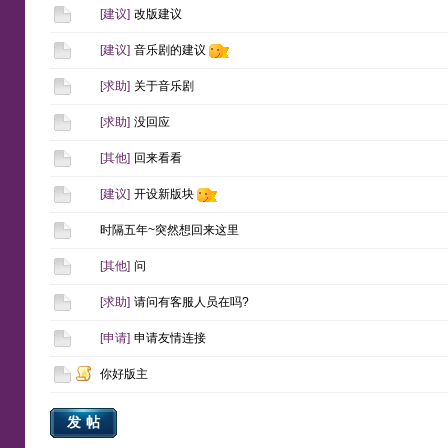
[
建议
]
改版建议
[
建议
]
音乐剧的建议
[
求助
]
关于音乐剧
[
求助
]
没回应
[
其他
]
回来看看
[
建议
]
开设新版块
时隔五年~突然想回来这里
[
其他
]
问
[
求助
]
请问有客服人员在吗?
[
申请
]
申请友情连接
你好版主
发帖