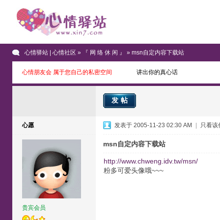
心情驿站 | 心情社区
»
『 网 络 休 闲 』
» msn自定内容下载站
心情朋友会 属于您自己的私密空间
讲出你的真心话
发帖
心愿
发表于 2005-11-23 02:30 AM
|
只看该
msn自定内容下载站
http://www.chweng.idv.tw/msn/
粉多可爱头像哦~~~
贵宾会员