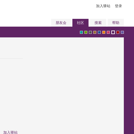
加入驿站
登录
朋友会
社区
搜索
帮助
g
g
g
b
b
o
p
p
r
v
r
r
r
r
l
r
i
u
e
i
e
e
a
o
u
a
n
r
d
o
加入驿站