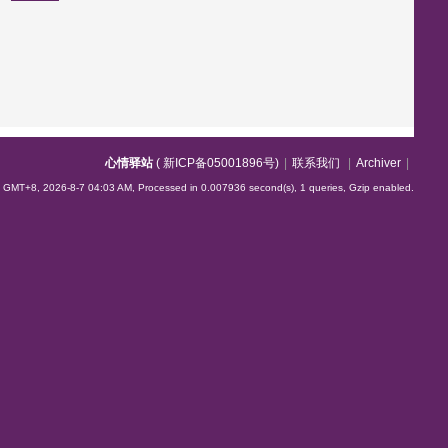
y
e
y
w
e
n
k
p
l
i
n
n
g
l
e
心情驿站
(
新ICP备05001896号
)
|
联系我们
|
Archiver
|
GMT+8, 2026-8-7 04:03 AM,
Processed in 0.007936 second(s), 1 queries, Gzip enabled
.
s
e
e
t
h
-