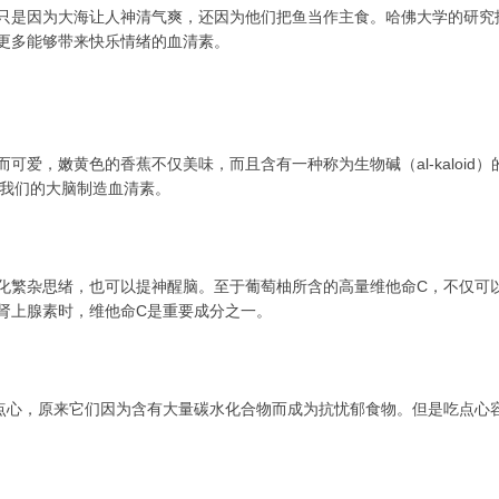
只是因为大海让人神清气爽，还因为他们把鱼当作主食。哈佛大学的研究报告
更多能够带来快乐情绪的血清素。
可爱，嫩黄色的香蕉不仅美味，而且含有一种称为生物碱（al-kaloi
我们的大脑制造血清素。
化繁杂思绪，也可以提神醒脑。至于葡萄柚所含的高量维他命C，不仅可
肾上腺素时，维他命C是重要成分之一。
点心，原来它们因为含有大量碳水化合物而成为抗忧郁食物。但是吃点心