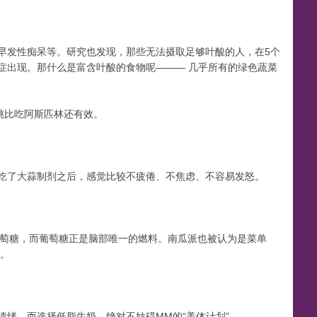
g
早发性痴呆等。研究也发现，那些无法摄取足够叶酸的人，在5个
症出现。那什么是富含叶酸的食物呢——— 几乎所有的绿色蔬菜
r
桃比吃阿斯匹林还有效。
吃了大蒜制剂之后，感觉比较不疲倦、不焦虑、不容易发怒。
e
葡萄糖，而葡萄糖正是脑部唯一的燃料。南瓜派也被认为是菜单
用。
e
绪。而选择低脂牛奶，绝对不妨碍MM的“美体计划”。