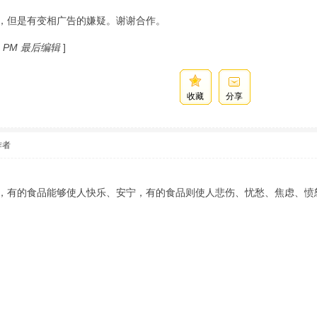
，但是有变相广告的嫌疑。谢谢合作。
29 PM 最后编辑
]
收藏
分享
作者
，有的食品能够使人快乐、安宁，有的食品则使人悲伤、忧愁、焦虑、愤