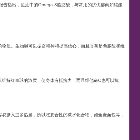
y
e
y
w
e
n
k
p
l
指出，鱼油中的Omega-3脂肪酸，与常用的抗忧郁药如碳酸
i
n
n
g
l
e
d）的物质。生物碱可以振奋精神和提高信心，而且香蕉是色胺酸和维
s
e
e
t
以维持红血球的浓度，使身体有抵抗力，而且维他命C也可以抗
h
容易摄入过多热量，所以吃复合性的碳水化合物，如全麦面包等，
-