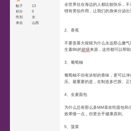
全世界住在海边的人都比较快乐，不
帖子
13
锂有类似作用，让我们的身体分泌出
积分
0
性别
女
来自
山西
2、香蕉
不要羡慕大猩猩为什么永远那么傻气而
生素B6的
超级
来源，这些都可以帮助
3、葡萄柚
葡萄柚不但有浓郁的香味，更可以净
压。最重要的是，在制造多巴胺、正
4、全麦面包
为什么总有那么多MM喜欢吃面包和
效果慢一点，但更合乎健康原则。
5、菠菜