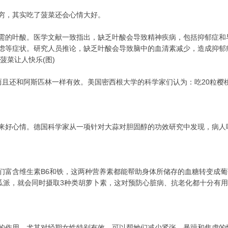
穷，其实吃了菠菜还会心情大好。
需的叶酸。医学文献一致指出，缺乏叶酸会导致精神疾病，包括抑郁症和
虑等症状。研究人员推论，缺乏叶酸会导致脑中的血清素减少，造成抑郁
菜让人快乐(图) 
而且还和阿斯匹林一样有效。美国密西根大学的科学家们认为：吃20粒樱
来好心情。德国科学家从一项针对大蒜对胆固醇的功效研究中发现，病人
们富含维生素B6和铁，这两种营养素都能帮助身体所储存的血糖转变成
南瓜派，就会同时摄取3种类胡萝卜素，这对预防心脏病、抗老化都十分有
的作用，尤其对经期女性特别有效，可以帮她们减少紧张、暴躁和焦虑的情