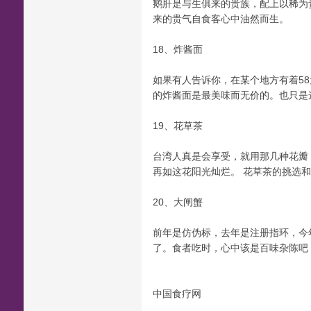
鹅肝是与生俱来的贵族，配上以稀为
来的贵气自食客心中油然而生。
18、炸酱面
如果有人告诉你，在某个地方有着5
的炸酱面是最美味而无价的。也只是
19、花草茶
台湾人真是会享受，就用那几种花瓣
再如这花阳光灿烂。 花草茶的挑选和保
20、大闸蟹
前年是仿伪标，去年是注册指环，今
了。食者吃时，心中该是百味杂陈吧
中国食疗网