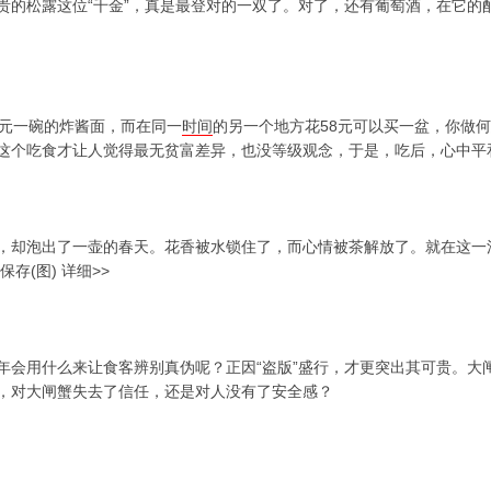
贵的松露这位“千金”，真是最登对的一双了。对了，还有葡萄酒，在它的
8元一碗的炸酱面，而在同一
时间
的另一个地方花58元可以买一盆，你做
这个吃食才让人觉得最无贫富差异，也没等级观念，于是，吃后，心中平
，却泡出了一壶的春天。花香被水锁住了，而心情被茶解放了。就在这一
存(图) 详细>>
年会用什么来让食客辨别真伪呢？正因“盗版”盛行，才更突出其可贵。大
，对大闸蟹失去了信任，还是对人没有了安全感？