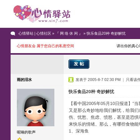
心情驿站 | 心情社区
»
『 网 络 休 闲 』
» 快乐食品20种 奇妙解忧
心情朋友会 属于您自己的私密空间
讲出你的真心
发帖
雨的泪水
发表于 2005-8-7 02:30 PM
|
只看该
快乐食品20种 奇妙解忧
【看中国2005年05月10日报道
又是那么奇妙地给我们解忧，给我们
伤、忧愁、焦虑、愤怒，甚至是恐惧
来快乐的情绪。那么，有哪些食物能
1、深海鱼
呢喃的歌声