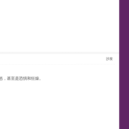
沙发
怒，甚至是恐惧和狂燥。