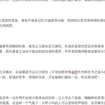
会出现恶性贫血、食欲不振及记忆力减退等问题。而鸡肉正富含维持神经系
点鸡肉吧。
健康等高帽的吃食，着实让几家欢喜几家忧。欢喜的是那些坚定的食素者
者，因为素食之油水不能达到其自身的需求，常常是因饿得眼冒金星而火冒
红豆糖水，应该都是可以让大部分（不包括那些将
减肥
作为终生为之奋斗
一刻，职场的竞争，情场的无奈，才会被她们抛在一边，吃完再说吧！
实还有一点作用不知道大家体会到没有：让人学会了收敛。喝咖啡的意境
的氛围。在这样一个气氛下，大呼小叫的人可以变得轻声细语，张牙舞爪