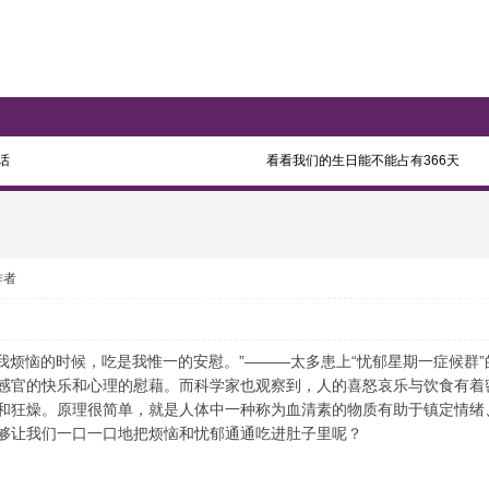
话
看看我们的生日能不能占有366天
作者
】“当我烦恼的时候，吃是我惟一的安慰。”———太多患上“忧郁星期一症候
感官的快乐和心理的慰藉。而科学家也观察到，人的喜怒哀乐与饮食有着
和狂燥。原理很简单，就是人体中一种称为血清素的物质有助于镇定情绪
够让我们一口一口地把烦恼和忧郁通通吃进肚子里呢？