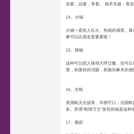
坐着，品着，享着。 相关专题：香
14、火锅
火锅一直给人红火、热闹的感觉。孤
事可以比朋友更重要呢！
15、辣椒
这种可以把人辣得大呼过瘾，也可以
蕾，刺激你的泪腺，刺激你麻木的感
16、生蚝
美国蚝天生甜美，丰腴可口；法国蚝
多。所谓“蚝情万丈”形容的就是这种
17、鹅肝