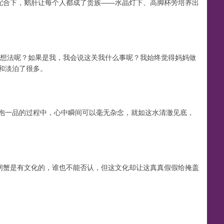
配合下，鹅肝让每个人都成了贵族——水晶灯下、高脚杯旁培养出
何想法呢？如果是我，我会说这关我什么事呢？我始终觉得妈妈做
和淡泊了很多。
泡一品的过程中，心中瞬间可以毫无杂念，就如这水清澈见底，
闸蟹是有文化的，谁也不能否认，但这文化却让这真真假假给掩盖