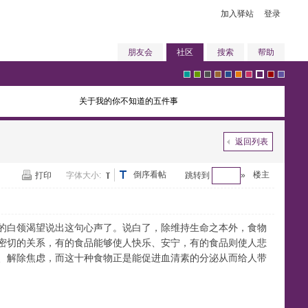
加入驿站
登录
朋友会
社区
搜索
帮助
关于我的你不知道的五件事
g
g
g
b
b
o
p
p
r
v
返回列表
倒序看帖
r
r
r
r
l
r
i
楼主
u
e
i
打印
字体大小:
跳转到
»
群”的白领渴望说出这句心声了。说白了，除维持生命之本外，食物
密切的关系，有的食品能够使人快乐、安宁，有的食品则使人悲
e
e
a
o
u
a
n
r
d
o
、解除焦虑，而这十种食物正是能促进血清素的分泌从而给人带