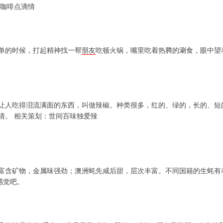
浓咖啡点滴情
单的时候，打起精神找一帮
朋友
吃顿火锅，嘴里吃着热腾的涮食，眼中望
让人吃得泪流满面的东西，叫做辣椒。种类很多，红的、绿的，长的、短
情。 相关策划：世间百味独爱辣
富含矿物，金属味强劲；澳洲蚝先咸后甜，层次丰富。不同国籍的生蚝有
感觉吧。