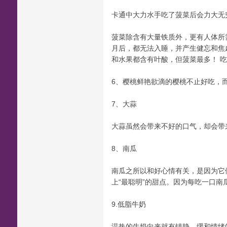
卡通中大力水手吃了菠菜后会力大无
菠菜除含有大量铁质外，更有人体所
月后，都无法入睡，并产生健忘和焦
和水果都含有叶酸，但菠菜最多！ 吃菠
6、樱桃鲜艳欲滴的樱桃不止好吃，
7、大蒜
大蒜虽然会带来不好的口气，却会带
8、南瓜
南瓜之所以和好心情有关，是因为它
上“最聪明”的甜点。因为每吃一口
9.低脂牛奶
温热的牛奶向来就有镇静、缓和情绪