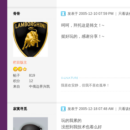
骨骨
发表于 2005-12-10 07:59 PM
|
只看该
呵呵，拜托这是韩文！~
挺好玩的，感谢分享！~
栏目版主
帖子
819
积分
12
我喜欢安静，但我不喜欢孤单！
来自
中俄边界兴凯
湖
寂寞寻觅
发表于 2005-12-18 07:48 AM
|
只看该
玩的我累的
没想到我技术也着么好