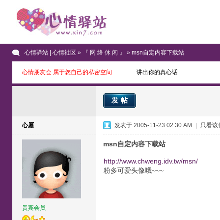
心情驿站 | 心情社区
»
『 网 络 休 闲 』
» msn自定内容下载站
心情朋友会 属于您自己的私密空间
讲出你的真心话
发帖
心愿
发表于 2005-11-23 02:30 AM
|
只看该
msn自定内容下载站
http://www.chweng.idv.tw/msn/
粉多可爱头像哦~~~
贵宾会员