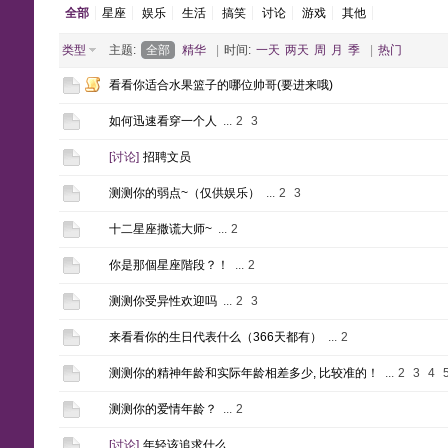
全部
星座
娱乐
生活
搞笑
讨论
游戏
其他
类型
主题:
全部
精华
|
时间:
一天
两天
周
月
季
|
热门
看看你适合水果篮子的哪位帅哥(要进来哦)
如何迅速看穿一个人
...
2
3
[
讨论
]
招聘文员
测测你的弱点~（仅供娱乐）
...
2
3
十二星座撒谎大师~
...
2
你是那個星座階段？！
...
2
测测你受异性欢迎吗
...
2
3
来看看你的生日代表什么（366天都有）
...
2
测测你的精神年龄和实际年龄相差多少, 比较准的！
...
2
3
4
测测你的爱情年龄？
...
2
[
讨论
]
年轻该追求什么