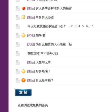
[
生活
]
女人要学会解读男人的秘密
[
生活
]
单身男人必进
你认为最浪漫的事情是什么？
...
2
3
4
5
6
..
7
[
讨论
]
如果.爱
[
其他
]
为什么相爱的人不能在一起
谁能逗笑1860话务小姐
[
生活
]
人生与无奈
[
生活
]
好多烦恼！
[
生活
]
什么是幸福？
发帖
正在浏览此版块的会员