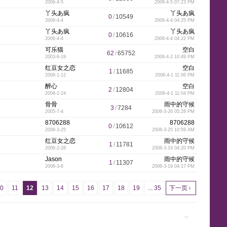
2006-4-5
2006-4-5 07:23 PM
丫头あ疯
丫头あ疯
0
/
10549
2006-4-4
2006-4-4 04:25 PM
g
丫头あ疯
丫头あ疯
0
/
10616
2006-4-4
2006-4-4 04:22 PM
可乐猫
空白
62
/
65752
2003-6-19
2006-4-2 10:49 PM
红豆女之恋
空白
1
/
11685
2006-1-12
2006-4-1 11:06 PM
r
醉心
空白
2
/
12804
2006-2-24
2006-4-1 11:04 PM
骨骨
雨中的守候
3
/
7284
2005-7-4
2006-3-26 05:28 PM
8706288
8706288
0
/
10612
e
2006-3-25
2006-3-25 10:59 AM
红豆女之恋
雨中的守候
1
/
11781
2006-2-28
2006-3-19 04:20 PM
Jason
雨中的守候
1
/
11307
2006-3-6
2006-3-19 04:17 PM
e
10
11
12
13
14
15
16
17
18
19
... 35
下一页