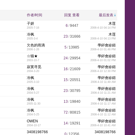
y
e
y
w
e
n
k
p
l
作者/时间
回复
查看
最后发表
子妍
木莲
6
/
9447
2005-7-16
2006-4-10 04:14 PM
i
n
n
g
l
e
冷枫
木莲
23
/
31666
2005-3-4
2006-4-10 04:13 PM
欠色的雨滴
學鈈會紾錯
5
/
13985
2006-1-26
2006-4-10 01:46 PM
☆猫★
學鈈會紾錯
24
/
29954
2003-10-7
2006-4-10 01:02 PM
s
e
e
t
寂寞寻觅
學鈈會紾錯
16
/
21609
2004-3-20
2006-4-10 12:30 PM
冷枫
學鈈會紾錯
15
/
20551
2005-3-10
2006-4-10 11:49 AM
冷枫
學鈈會紾錯
23
/
30795
h
2004-5-27
2006-4-10 11:21 AM
冷枫
學鈈會紾錯
13
/
19840
2005-11-30
2006-4-10 11:17 AM
冷枫
學鈈會紾錯
72
/
80815
2004-5-25
2006-4-10 11:12 AM
OWEN
學鈈會紾錯
-
14
/
19291
2004-10-17
2006-4-10 10:41 AM
3408198766
3408198766
0
/
12356