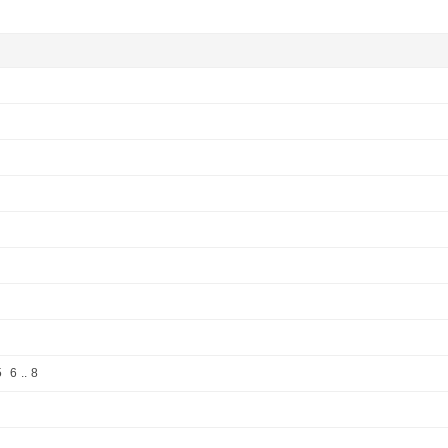
5
6
..
8