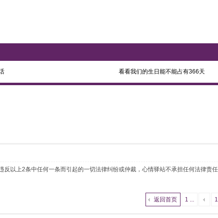
话
看看我们的生日能不能占有366天
 如违反以上2条中任何一条而引起的一切法律纠纷或仲裁，心情驿站不承担任何法律责
返回首页
1 ...