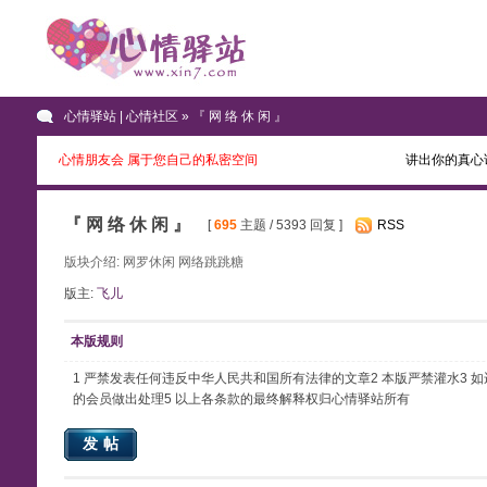
心情驿站 | 心情社区
» 『 网 络 休 闲 』
心情朋友会 属于您自己的私密空间
讲出你的真心
『 网 络 休 闲 』
[
695
主题 / 5393 回复 ]
RSS
版块介绍: 网罗休闲 网络跳跳糖
版主:
飞儿
本版规则
1 严禁发表任何违反中华人民共和国所有法律的文章2 本版严禁灌水3
的会员做出处理5 以上各条款的最终解释权归心情驿站所有
发帖