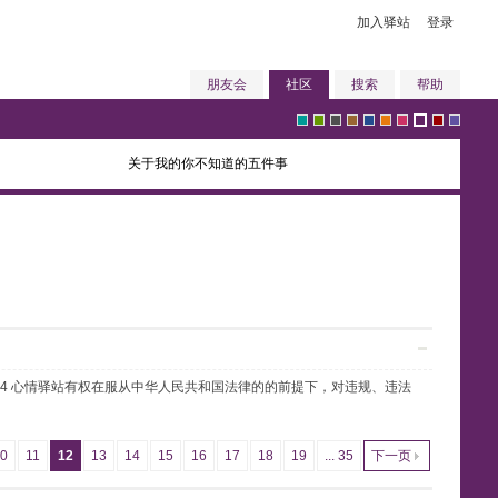
加入驿站
登录
朋友会
社区
搜索
帮助
关于我的你不知道的五件事
g
g
g
b
b
o
p
p
r
v
r
r
r
r
l
r
i
u
e
i
任4 心情驿站有权在服从中华人民共和国法律的的前提下，对违规、违法
e
e
a
o
u
a
n
r
d
o
10
11
12
13
14
15
16
17
18
19
... 35
下一页