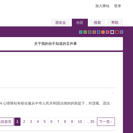
加入驿站
登录
朋友会
社区
搜索
帮助
关于我的你不知道的五件事
g
g
g
b
b
o
p
p
r
v
r
r
r
r
l
r
i
u
e
i
任4 心情驿站有权在服从中华人民共和国法律的的前提下，对违规、违法
e
e
a
o
u
a
n
r
d
o
返回首页
1
2
3
4
5
6
7
8
9
10
... 35
下一页