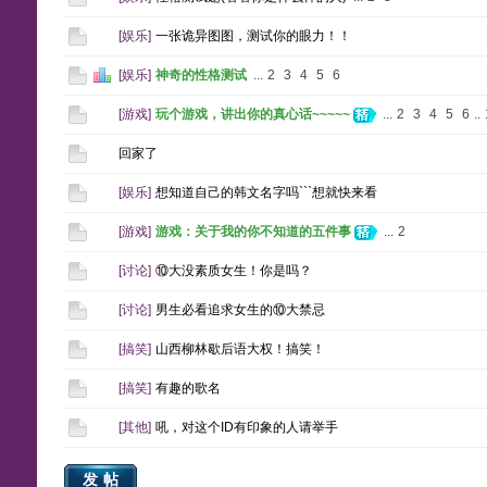
[
娱乐
]
一张诡异图图，测试你的眼力！！
[
娱乐
]
神奇的性格测试
...
2
3
4
5
6
[
游戏
]
玩个游戏，讲出你的真心话~~~~~
...
2
3
4
5
6
..
回家了
[
娱乐
]
想知道自己的韩文名字吗```想就快来看
[
游戏
]
游戏：关于我的你不知道的五件事
...
2
[
讨论
]
⑩大没素质女生！你是吗？
[
讨论
]
男生必看追求女生的⑩大禁忌
[
搞笑
]
山西柳林歇后语大权！搞笑！
[
搞笑
]
有趣的歌名
[
其他
]
吼，对这个ID有印象的人请举手
发帖