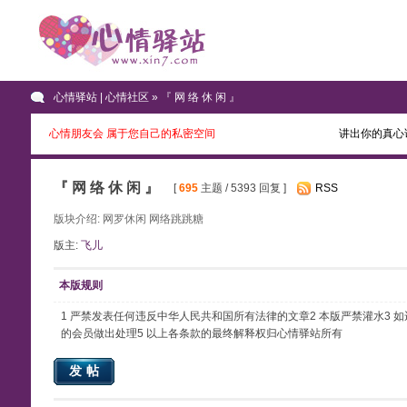
心情驿站 | 心情社区
» 『 网 络 休 闲 』
心情朋友会 属于您自己的私密空间
讲出你的真心
『 网 络 休 闲 』
[
695
主题 / 5393 回复 ]
RSS
版块介绍: 网罗休闲 网络跳跳糖
版主:
飞儿
本版规则
1 严禁发表任何违反中华人民共和国所有法律的文章2 本版严禁灌水3
的会员做出处理5 以上各条款的最终解释权归心情驿站所有
发帖