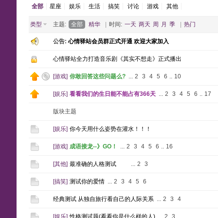
全部
星座
娱乐
生活
搞笑
讨论
游戏
其他
类型
主题:
全部
精华
|
时间:
一天
两天
周
月
季
|
热门
公告:
心情驿站会员群正式开通 欢迎大家加入
心情驿站全力打造音乐剧《其实不想走》正式播出
[
游戏
]
你敢回答这些问题么?
...
2
3
4
5
6
..
10
[
娱乐
]
看看我们的生日能不能占有366天
...
2
3
4
5
6
..
17
版块主题
[
娱乐
]
你今天用什么姿势在灌水！！！
[
游戏
]
成语接龙--》GO！
...
2
3
4
5
6
..
16
[
其他
]
最准确的人格测试
...
2
3
[
搞笑
]
测试你的爱情
...
2
3
4
5
6
经典测试 从独自旅行看自己的人际关系
...
2
3
4
[
娱乐
]
性格测试题(看看你是什么样的人)
...
2
3