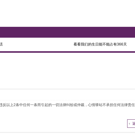
话
看看我们的生日能不能占有366天
 如违反以上2条中任何一条而引起的一切法律纠纷或仲裁，心情驿站不承担任何法律责