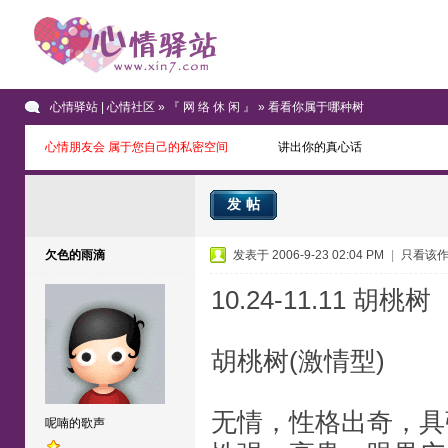
心情驿站 | 心情社区
»
『 网 络 休 闲 』
» 看看你属于哪种树
心情朋友会 属于您自己的私密空间
讲出你的真心话
发帖
欠色的雨滴
发表于 2006-9-23 02:04 PM
|
只看该
10.24-11.11 胡桃树
胡桃树(激情型)
无情，性格出奇，具
呢喃的歌声