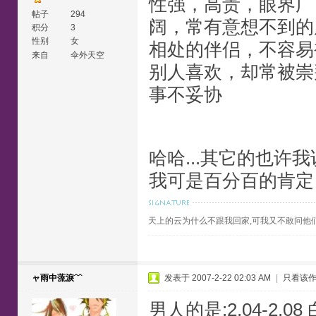
性强，高贵，眼界广
帖子
294
阔，常有意想不到的
积分
3
性别
女
相处的伴侣，不容易
来自
伞外天空
别人喜欢，却常被崇
事不妥协
哈哈...其它的也许
我可是百分百的肯定，
天上的云为什么不跟我回家,可我又不敢问他
ャ雨中蓅淚﹌
发表于 2007-2-22 02:03 AM
|
只看该
男人的是:2.04-2.08