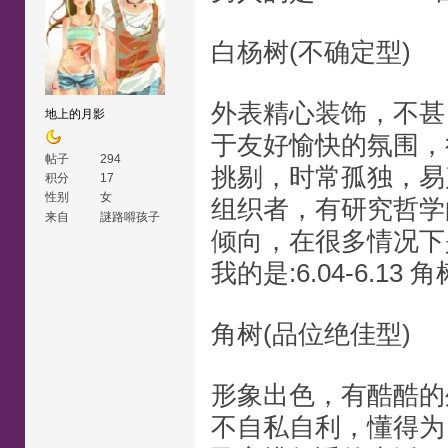
白杨树(不确定型)
外表精心装饰，不甚
地上的月影
于友好愉快的氛围，
帖子
294
挑剔，时常孤独，易
积分
17
性别
女
组织者，有研究哲学
来自
謎路嘚孩子
倾向，在很多情况下
我的是:6.04-6.13 角
角树(品位绝佳型)
形象出色，有酷酷的
不自私自利，懂得为