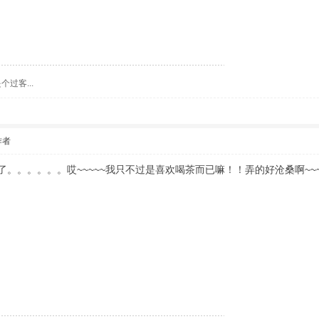
过客...
作者
。。。。。。哎~~~~~我只不过是喜欢喝茶而已嘛！！弄的好沧桑啊~~