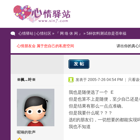
心情驿站 | 心情社区
»
『 网 络 休 闲 』
» 5杯饮料测试你是否幸福
心情朋友会 属于您自己的私密空间
讲出你的真心
发帖
※枫→叶※
发表于 2005-7-26 04:54 PM
|
只看该
我也是随便选了一个 E
但是也算不上是随便，至少自己还是
但是结果有那么一点点准确。
但是我要什么呢？？？
选E的朋友们，一切想要的都能实现
我也不知道
呢喃的歌声