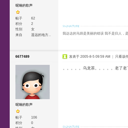
呢喃的歌声
帖子
62
积分
2
性别
女
我达达的马蹄是美丽的错误 我不是归人，是个
来自
遥远的地方...
6677489
发表于 2005-8-5 09:59 AM
|
只看该
。。。。。乌龙茶。。。。。老了老了
呢喃的歌声
帖子
106
积分
0