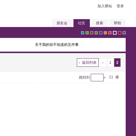
加入驿站
登录
朋友会
社区
搜索
帮助
关于我的你不知道的五件事
g
g
g
b
b
o
p
p
r
v
返回列表
1
2
r
r
r
r
l
r
i
11
u
楼
e
i
跳转到
»
e
e
a
o
u
a
n
r
d
o