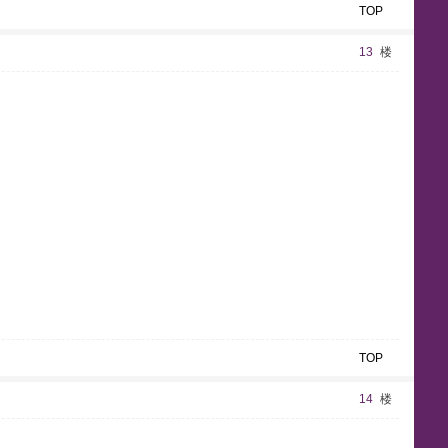
TOP
13
楼
g
r
e
e
TOP
14
楼