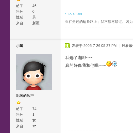
帖子
46
积分
0
性别
男
※在走过的这条路上；我不愿再错过。因为
来自
新疆
小唧
发表于 2005-7-26 05:27 PM
|
只看该
我选了咖啡~~~
真的好像我和他哦~~~
呢喃的歌声
帖子
74
积分
1
性别
女
来自
sz