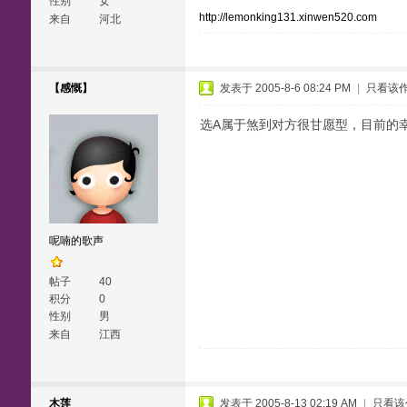
性别
女
http://lemonking131.xinwen520.com
来自
河北
【感慨】
发表于 2005-8-6 08:24 PM
|
只看该
选A属于煞到对方很甘愿型，目前的
呢喃的歌声
帖子
40
积分
0
性别
男
来自
江西
木莲
发表于 2005-8-13 02:19 AM
|
只看该