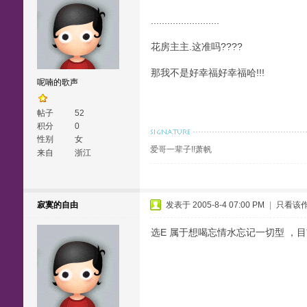
.........................
花房主主.这准吗????
那我不是好幸福好幸福哈!!!
呢喃的歌声
帖子
52
积分
0
性别
女
爱哥一辈子!!萧帆
来自
浙江
寂寞的自由
发表于 2005-8-4 07:00 PM
|
只看该
选E 属于想喝忘情水忘记一切型 ，