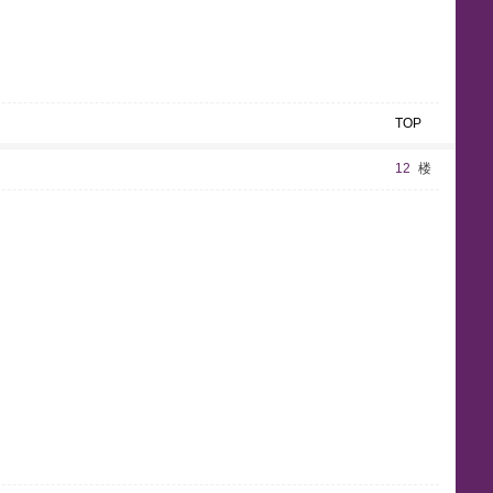
y
e
y
w
e
n
k
p
l
i
n
n
g
l
e
TOP
12
楼
s
e
e
t
h
-