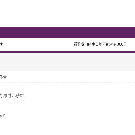
话
看看我们的生日能不能占有366天
作者
考虑过几秒钟。
吗？