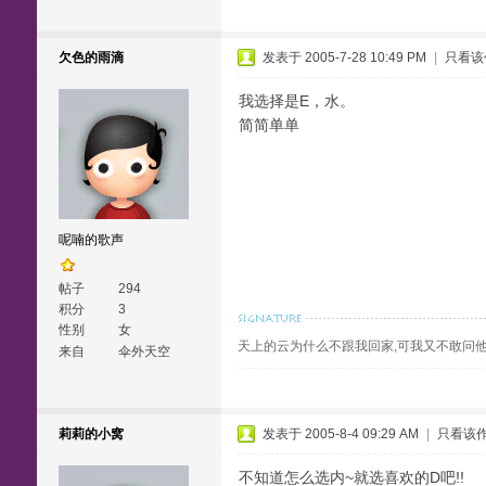
欠色的雨滴
发表于 2005-7-28 10:49 PM
|
只看该
我选择是E，水。
简简单单
呢喃的歌声
帖子
294
积分
3
性别
女
天上的云为什么不跟我回家,可我又不敢问他
来自
伞外天空
莉莉的小窝
发表于 2005-8-4 09:29 AM
|
只看该
不知道怎么选内~就选喜欢的D吧!!