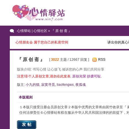
心情驿站 | 心情社区
» 『 原 创 斋 』
心情朋友会 属于您自己的私密空间
讲出你的真心
『 原 创 斋 』
[
3022
主题 / 12667 回复 ]
RSS
版块介绍: 书写心情 让心放飞 倾诉您的心声 我们共同分享
注意!非个人原创文章,请勿在此发表.
原创光荣 抄袭可耻.
版主:
小九的猫
,
寂寞寻觅
,
liaofengwx
,
夜孤魂
本版规则
１本版只接受注册会员原创文章２本版中优秀的文章将由斑竹收录至『 
任何法律责任６心情驿站有权在服从中华人民共和国法律的的前提下，
发帖