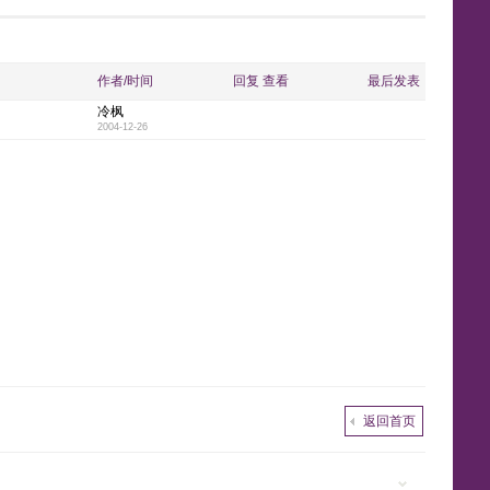
y
e
y
w
e
n
k
p
l
作者/时间
回复
查看
最后发表
冷枫
i
n
n
g
l
e
2004-12-26
s
e
e
t
h
返回首页
-