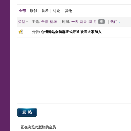
全部
原创
首发
讨论
其他
类型
主题:
全部
精华
|
时间:
一天
两天
周
月
季
|
热门
公告:
心情驿站会员群正式开通 欢迎大家加入
发帖
正在浏览此版块的会员