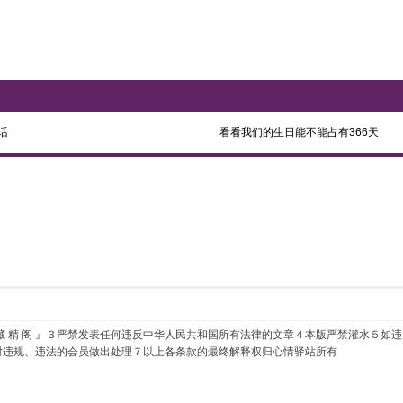
话
看看我们的生日能不能占有366天
藏 精 阁 』３严禁发表任何违反中华人民共和国所有法律的文章４本版严禁灌水５如
对违规、违法的会员做出处理７以上各条款的最终解释权归心情驿站所有