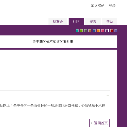
加入驿站
登录
朋友会
社区
搜索
帮助
关于我的你不知道的五件事
g
g
g
b
b
o
p
p
r
v
r
r
r
r
l
r
i
u
e
i
e
e
a
o
u
a
n
r
d
o
违反以上４条中任何一条而引起的一切法律纠纷或仲裁，心情驿站不承担
返回首页