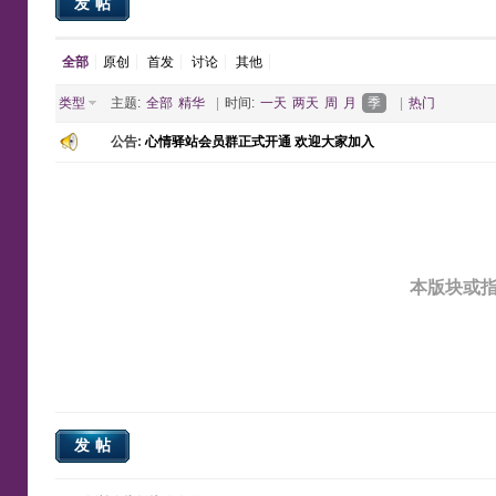
发帖
全部
原创
首发
讨论
其他
类型
主题:
全部
精华
|
时间:
一天
两天
周
月
季
|
热门
公告:
心情驿站会员群正式开通 欢迎大家加入
本版块或
发帖