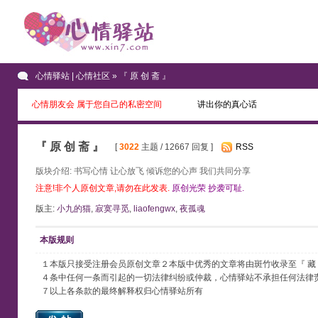
心情驿站 | 心情社区
» 『 原 创 斋 』
心情朋友会 属于您自己的私密空间
讲出你的真心话
『 原 创 斋 』
[
3022
主题 / 12667 回复 ]
RSS
版块介绍: 书写心情 让心放飞 倾诉您的心声 我们共同分享
注意!非个人原创文章,请勿在此发表.
原创光荣 抄袭可耻.
版主:
小九的猫
,
寂寞寻觅
,
liaofengwx
,
夜孤魂
本版规则
１本版只接受注册会员原创文章２本版中优秀的文章将由斑竹收录至『 藏
４条中任何一条而引起的一切法律纠纷或仲裁，心情驿站不承担任何法律
７以上各条款的最终解释权归心情驿站所有