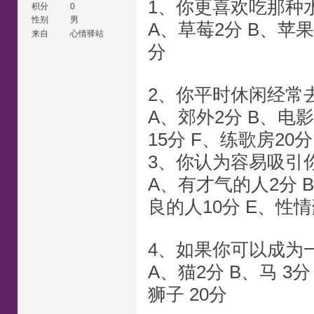
1、你更喜欢吃那种
积分
0
性别
男
A、草莓2分 B、苹果3
来自
心情驿站
分
2、你平时休闲经常
A、郊外2分 B、电影
15分 F、练歌房20分
3、你认为容易吸引
A、有才气的人2分 
良的人10分 E、性
4、如果你可以成为
A、猫2分 B、马 3分
狮子 20分