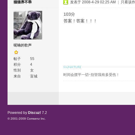
猫猫养不乖
发表于 2008-4-29 02:25 AM
|
只看该
103分
答案！答案！！！
呢喃的歌声
帖子
55
积分
4
性别
女
时间会摆平一切~别管我有多受伤！
来自
盲城
Powered by
Discuz!
7.2
© 2001-2009
Comsenz Inc.